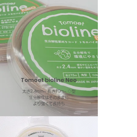
Tomoet bioline Neo
太さ2.4mm~
長さ10m~
◇型
生分解性はそのままに
​より強くて長持ち