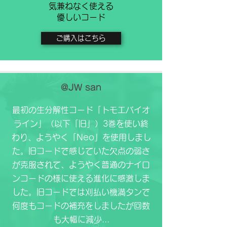
気兼ねなく使える
​優しいコード
ご購入はこちら
@JW san
お客様の声
最初の生分解性コード「トモエバイオ
ライン」（以下「旧」）3巻を使い終
わり、ようやく「Neo」を使用しまし
た。旧コードで感じていた欠点の弱さ
が克服されて、ようやく普通のナイロ
ンコードの様に使える進化に感激しま
した。旧コードでは刈払い機満タンで
何度もコードの補充をしましたが回数
も大幅に減少...