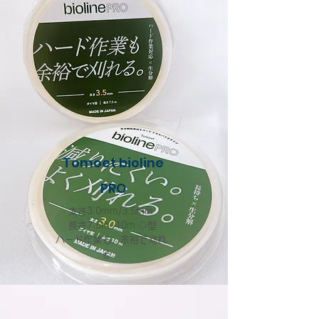
Tomoet bioline
PRO
太さ3.0mm/3.5mm
長さ7.5m~10m
◇型
ハード作業も、余裕で刈れ
る。