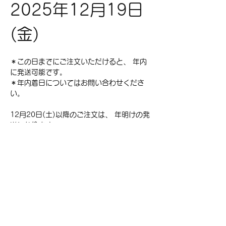
2025年12月19日
(金)
＊この日までにご注文いただけると、 年内
に発送可能です。
＊年内着日についてはお問い合わせくださ
い。
12月20日(土)以降のご注文は、 年明けの発
送になります。
ご不明な点がございましたら、DMもしくは
メール、お電話にて承ります。
巴工業株式会社 TEL 0268-35-1212 メー
Previous
Next
ル 
info@tomoetplastics.com
Tomoet Plastics Corporation ​​